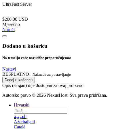
UltraFast Server
$200.00 USD
Mjesečno
Naruči
Dodano u košaricu
Na temelju vaše narudžbe preporučujemo:
Nastavi
BESPLATNO!
Naknada za postavljanje
Dodaj u košaricu
Opis (slogan) nije dostupan za ovaj proizvod.
Autorsko pravo © 2026 NexusHost. Sva prava pridržana.
Hrvatski
العربية
Azerbaijani
Català