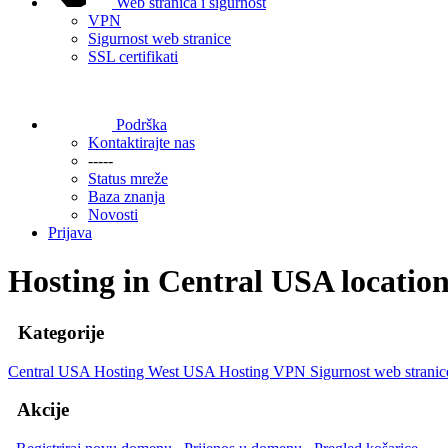
Web stranica i sigurnost
VPN
Sigurnost web stranice
SSL certifikati
Podrška
Kontaktirajte nas
-----
Status mreže
Baza znanja
Novosti
Prijava
Hosting in Central USA locatio
Kategorije
Central USA Hosting
West USA Hosting
VPN
Sigurnost web strani
Akcije