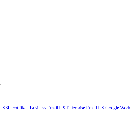
n
ce
SSL certifikati
Business Email US
Enterprise Email US
Google Work