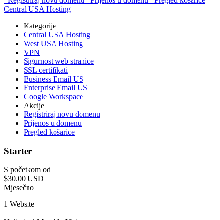
Registriraj novu domenu
Prijenos u domenu
Pregled košarice
Central USA Hosting
Kategorije
Central USA Hosting
West USA Hosting
VPN
Sigurnost web stranice
SSL certifikati
Business Email US
Enterprise Email US
Google Workspace
Akcije
Registriraj novu domenu
Prijenos u domenu
Pregled košarice
Starter
S početkom od
$30.00 USD
Mjesečno
1 Website