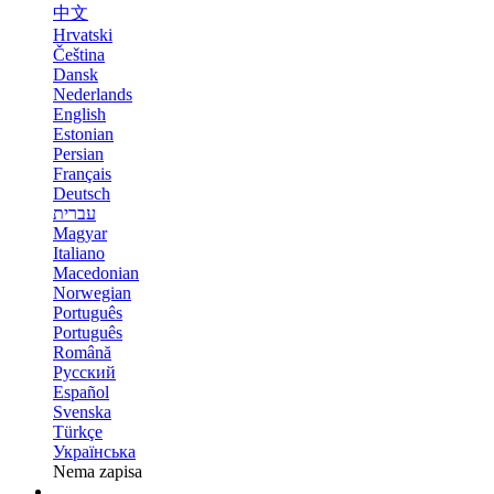
中文
Hrvatski
Čeština
Dansk
Nederlands
English
Estonian
Persian
Français
Deutsch
עברית
Magyar
Italiano
Macedonian
Norwegian
Português
Português
Română
Русский
Español
Svenska
Türkçe
Українська
Nema zapisa