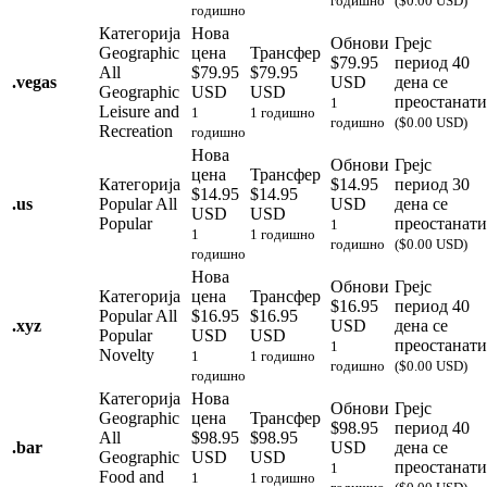
годишно
($0.00 USD)
годишно
Категорија
Нова
Обнови
Грејс
Geographic
цена
Трансфер
$79.95
период
40
All
$79.95
$79.95
.
vegas
USD
дена се
Geographic
USD
USD
преостанати
1
Leisure and
1
1 годишно
годишно
($0.00 USD)
Recreation
годишно
Нова
Обнови
Грејс
цена
Трансфер
Категорија
$14.95
период
30
$14.95
$14.95
.
us
Popular
All
USD
дена се
USD
USD
Popular
преостанати
1
1
1 годишно
годишно
($0.00 USD)
годишно
Нова
Обнови
Грејс
Категорија
цена
Трансфер
$16.95
период
40
Popular
All
$16.95
$16.95
.
xyz
USD
дена се
Popular
USD
USD
преостанати
1
Novelty
1
1 годишно
годишно
($0.00 USD)
годишно
Категорија
Нова
Обнови
Грејс
Geographic
цена
Трансфер
$98.95
период
40
All
$98.95
$98.95
.
bar
USD
дена се
Geographic
USD
USD
преостанати
1
Food and
1
1 годишно