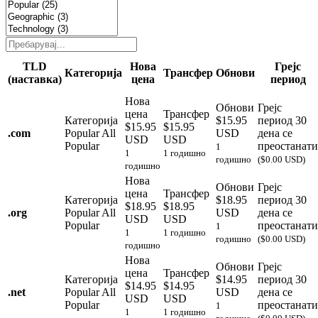
TLD
Нова
Грејс
Категорија
Трансфер
Обнови
(наставка)
цена
период
Нова
Обнови
Грејс
цена
Трансфер
Категорија
$15.95
период
30
$15.95
$15.95
.
com
Popular
All
USD
дена се
USD
USD
Popular
преостанати
1
1
1 годишно
годишно
($0.00 USD)
годишно
Нова
Обнови
Грејс
цена
Трансфер
Категорија
$18.95
период
30
$18.95
$18.95
.
org
Popular
All
USD
дена се
USD
USD
Popular
преостанати
1
1
1 годишно
годишно
($0.00 USD)
годишно
Нова
Обнови
Грејс
цена
Трансфер
Категорија
$14.95
период
30
$14.95
$14.95
.
net
Popular
All
USD
дена се
USD
USD
Popular
преостанати
1
1
1 годишно