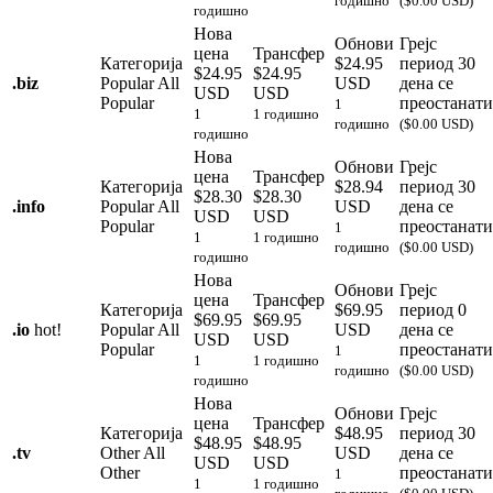
годишно
($0.00 USD)
годишно
Нова
Обнови
Грејс
цена
Трансфер
Категорија
$24.95
период
30
$24.95
$24.95
.
biz
Popular
All
USD
дена се
USD
USD
Popular
преостанати
1
1
1 годишно
годишно
($0.00 USD)
годишно
Нова
Обнови
Грејс
цена
Трансфер
Категорија
$28.94
период
30
$28.30
$28.30
.
info
Popular
All
USD
дена се
USD
USD
Popular
преостанати
1
1
1 годишно
годишно
($0.00 USD)
годишно
Нова
Обнови
Грејс
цена
Трансфер
Категорија
$69.95
период
0
$69.95
$69.95
.
io
hot!
Popular
All
USD
дена се
USD
USD
Popular
преостанати
1
1
1 годишно
годишно
($0.00 USD)
годишно
Нова
Обнови
Грејс
цена
Трансфер
Категорија
$48.95
период
30
$48.95
$48.95
.
tv
Other
All
USD
дена се
USD
USD
Other
преостанати
1
1
1 годишно