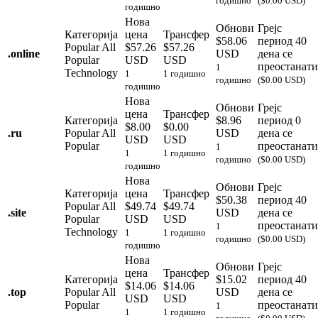
годишно
($0.00 USD)
годишно
Нова
Обнови
Грејс
Категорија
цена
Трансфер
$58.06
период
40
Popular
All
$57.26
$57.26
.
online
USD
дена се
Popular
USD
USD
преостанати
1
Technology
1
1 годишно
годишно
($0.00 USD)
годишно
Нова
Обнови
Грејс
цена
Трансфер
Категорија
$8.96
период
0
$8.00
$0.00
.
ru
Popular
All
USD
дена се
USD
USD
Popular
преостанати
1
1
1 годишно
годишно
($0.00 USD)
годишно
Нова
Обнови
Грејс
Категорија
цена
Трансфер
$50.38
период
40
Popular
All
$49.74
$49.74
.
site
USD
дена се
Popular
USD
USD
преостанати
1
Technology
1
1 годишно
годишно
($0.00 USD)
годишно
Нова
Обнови
Грејс
цена
Трансфер
Категорија
$15.02
период
40
$14.06
$14.06
.
top
Popular
All
USD
дена се
USD
USD
Popular
преостанати
1
1
1 годишно