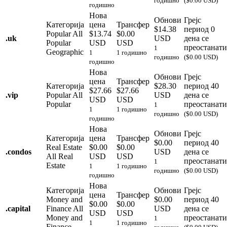
годишно
($0.00 USD)
годишно
Нова
Обнови
Грејс
Категорија
цена
Трансфер
$14.38
период
0
Popular
All
$13.74
$0.00
.
uk
USD
дена се
Popular
USD
USD
преостанати
1
Geographic
1
1 годишно
годишно
($0.00 USD)
годишно
Нова
Обнови
Грејс
цена
Трансфер
Категорија
$28.30
период
40
$27.66
$27.66
.
vip
Popular
All
USD
дена се
USD
USD
Popular
преостанати
1
1
1 годишно
годишно
($0.00 USD)
годишно
Нова
Обнови
Грејс
Категорија
цена
Трансфер
$0.00
период
40
Real Estate
$0.00
$0.00
.
condos
USD
дена се
All Real
USD
USD
преостанати
1
Estate
1
1 годишно
годишно
($0.00 USD)
годишно
Нова
Категорија
Обнови
Грејс
цена
Трансфер
Money and
$0.00
период
40
$0.00
$0.00
.
capital
Finance
All
USD
дена се
USD
USD
Money and
преостанати
1
1
1 годишно
Finance