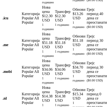
годишно
($0.00 USD)
годишно
Нова
Обнови
Грејс
цена
Трансфер
Категорија
$13.26
период
40
$12.30
$12.30
.
icu
Popular
All
USD
дена се
USD
USD
Popular
преостанати
1
1
1 годишно
годишно
($0.00 USD)
годишно
Нова
Обнови
Грејс
цена
Трансфер
Категорија
$51.18
период
30
$51.18
$51.18
.
me
Popular
All
USD
дена се
USD
USD
Popular
преостанати
1
1
1 годишно
годишно
($0.00 USD)
годишно
Нова
Обнови
Грејс
цена
Трансфер
Категорија
$34.70
период
30
$34.06
$34.06
.
mobi
Popular
All
USD
дена се
USD
USD
Popular
преостанати
1
1
1 годишно
годишно
($0.00 USD)
годишно
Нова
Обнови
Грејс
цена
Трансфер
Категорија
$15.34
период
0
$14.38
$14.38
.
nl
Popular
All
USD
дена се
USD
USD
Popular
преостанати
1
1
1 годишно