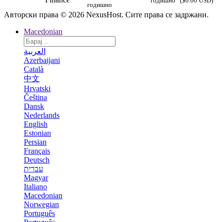
годишно
($0.00 USD)
годишно
Авторски права © 2026 NexusHost. Сите права се задржани.
Macedonian
العربية
Azerbaijani
Català
中文
Hrvatski
Čeština
Dansk
Nederlands
English
Estonian
Persian
Français
Deutsch
עברית
Magyar
Italiano
Macedonian
Norwegian
Português