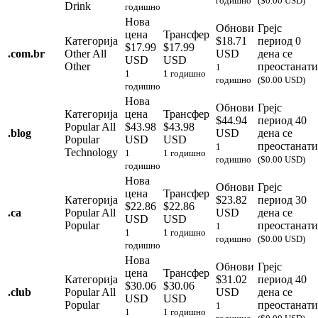
годишно
($0.00 USD)
Drink
годишно
Нова
Обнови
Грејс
цена
Трансфер
Категорија
$18.71
период
0
$17.99
$17.99
.
com.br
Other
All
USD
дена се
USD
USD
Other
преостанати
1
1
1 годишно
годишно
($0.00 USD)
годишно
Нова
Обнови
Грејс
Категорија
цена
Трансфер
$44.94
период
40
Popular
All
$43.98
$43.98
.
blog
USD
дена се
Popular
USD
USD
преостанати
1
Technology
1
1 годишно
годишно
($0.00 USD)
годишно
Нова
Обнови
Грејс
цена
Трансфер
Категорија
$23.82
период
30
$22.86
$22.86
.
ca
Popular
All
USD
дена се
USD
USD
Popular
преостанати
1
1
1 годишно
годишно
($0.00 USD)
годишно
Нова
Обнови
Грејс
цена
Трансфер
Категорија
$31.02
период
40
$30.06
$30.06
.
club
Popular
All
USD
дена се
USD
USD
Popular
преостанати
1
1
1 годишно