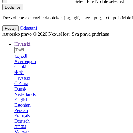
Select File
No file selected
Dodaj još
Dozvoljene ekstenzije datoteka: .jpg, .gif, .jpeg, .png, .txt, .pdf (Ma
Odustani
Autorsko pravo © 2026 NexusHost. Sva prava pridržana.
Hrvatski
العربية
Azerbaijani
Català
中文
Hrvatski
Čeština
Dansk
Nederlands
English
Estonian
Persian
Français
Deutsch
עברית
Magyar