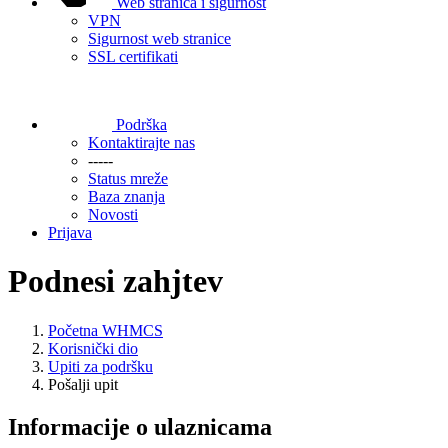
Web stranica i sigurnost
VPN
Sigurnost web stranice
SSL certifikati
Podrška
Kontaktirajte nas
-----
Status mreže
Baza znanja
Novosti
Prijava
Podnesi zahjtev
Početna WHMCS
Korisnički dio
Upiti za podršku
Pošalji upit
Informacije o ulaznicama