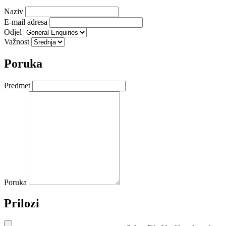
Naziv
E-mail adresa
Odjel
Važnost
Poruka
Predmet
Poruka
Prilozi